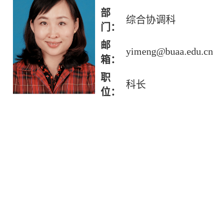
部
综合协调科
门：
邮
yimeng@buaa.edu.cn
箱：
职
科长
位：